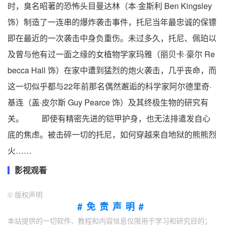
时，臭名昭著的恐怖头目曼达林（本·金斯利 Ben Kingsley
饰）制造了一连串的爆炸袭击事件，托尼当年最忠诚的保镖
即在最近的一次袭击中身负重伤。未过多久，托尼、佩珀以
及曾与他有过一面之缘的女植物学家玛雅（丽贝卡·豪尔 Re
becca Hall 饰）在家中遭到猛烈的炮火袭击，几乎丧命，而
这一切似乎都与22年前那名偶然邂逅的科学家阿尔德里奇·
基连（盖·皮尔斯 Guy Pearce 饰）及其终极生物的研究有
关。 即使有精密先进的铠甲护身，也无法排遣发自心
底的焦虑。被击碎一切的托尼，如何穿越来自地狱的熊熊烈
火……
影视观看
©
版权声明
#免责声明#
本站提供的一切软件、教程和内容信息仅限用于学习和研究目的；