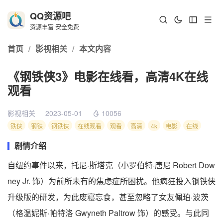
QQ资源吧
资源丰富 安全免费
首页
/
影视相关
/
本文内容
《钢铁侠3》电影在线看，高清4K在线
观看
影视相关
2023-05-01
10056
铁侠
钢铁
钢铁侠
在线观看
观看
高清
4k
电影
在线
剧情介绍
自纽约事件以来，托尼·斯塔克（小罗伯特·唐尼 Robert Dow
ney Jr. 饰）为前所未有的焦虑症所困扰。他疯狂投入钢铁侠
升级版的研发，为此废寝忘食，甚至忽略了女友佩珀·波茨
（格温妮斯·帕特洛 Gwyneth Paltrow 饰）的感受。与此同