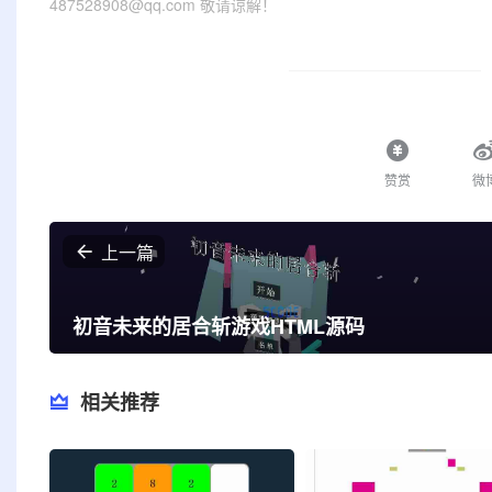
487528908@qq.com 敬请谅解！
赞赏
微
上一篇
初音未来的居合斩游戏HTML源码
相关推荐