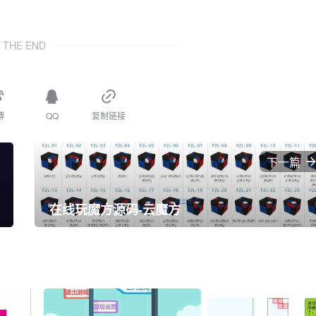
THE END
博
QQ
复制链接
下一篇
在线玩魔方源码-云魔方