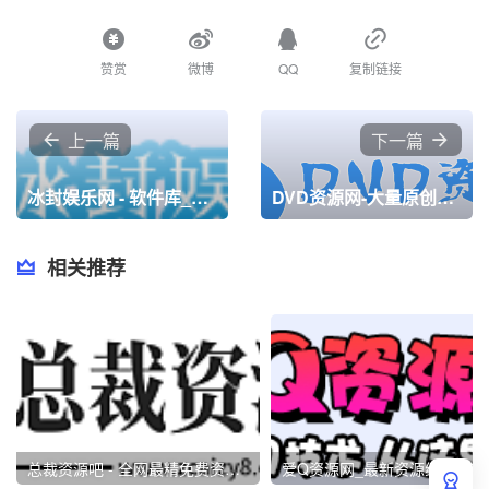
赞赏
微博
QQ
复制链接
上一篇
下一篇
冰封娱乐网 - 软件库_蓝点优悦资源宅男秘密入口导航网！
DVD资源网-大量原创技术教程-线报活动-网站源码-小高阿鹿小黑K网小皮好牛千神小东大表哥资源网娱乐网技术导航网
相关推荐
总裁资源吧 - 全网最精免费资源分享平台- 专注活动，软件，教程分享，总之就是网络那些事。
爱Q资源网_最新资