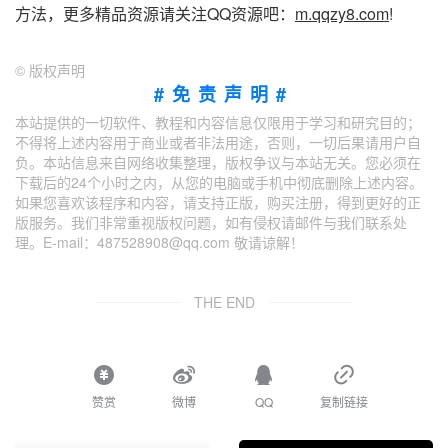
方法，更多精品资源请关注QQ资源吧：
m.qqzy8.com
!
©
版权声明
#免责声明#
本站提供的一切软件、教程和内容信息仅限用于学习和研究目的；
不得将上述内容用于商业或者非法用途，否则，一切后果请用户自
负。本站信息来自网络收集整理，版权争议与本站无关。您必须在
下载后的24个小时之内，从您的电脑或手机中彻底删除上述内容。
如果您喜欢该程序和内容，请支持正版，购买注册，得到更好的正
版服务。我们非常重视版权问题，如有侵权请邮件与我们联系处
理。E-mail：487528908@qq.com 敬请谅解！
THE END
赞赏
微博
QQ
复制链接