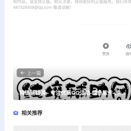
和内容，请支持正版，购买注册，得到更好的正版服务。我们非常重
487528908@qq.com 敬请谅解！
赞赏
微
上一篇
纯镜辅助网 - 专注优质QQ活动-绿色软件-游戏辅助-技术教程分享网！
相关推荐