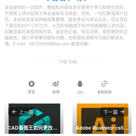
本站提供的一切软件、教程和内容信息仅限用于学习和研究目的；
不得将上述内容用于商业或者非法用途，否则，一切后果请用户自
负。本站信息来自网络收集整理，版权争议与本站无关。您必须在
下载后的24个小时之内，从您的电脑或手机中彻底删除上述内容。
如果您喜欢该程序和内容，请支持正版，购买注册，得到更好的正
版服务。我们非常重视版权问题，如有侵权请邮件与我们联系处
理。E-mail：487528908@qq.com 敬请谅解！
THE END
赞赏
微博
QQ
复制链接
上一篇
下一篇
CAD看图王如何更改保存路径？CAD看图王更改保存路径的方法
Adobe Illustrator cs5怎样画三角形？Adobe Illustrator cs5画三角形的方法