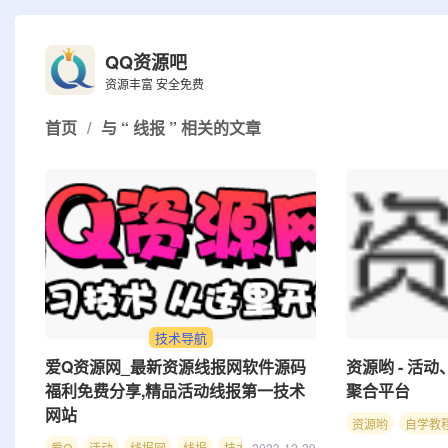
QQ资源吧
资源丰富 安全免费
首页
/
与 “ 线报 ” 相关的文章
技术导航
爱Q资源网_最新资源线报网软件源码
资源哟 - 活动
福利免费分享,精品活动线报第一技术
聚合平台
网站
资源哟
自学教
爱Q
活动
线报网
线报
技术网
2023-12-29
爱Q资源网
资源网
软件