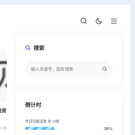
搜索
倒计时
络资
9
今日已经过去
小时
源
6-26
教程
酷软网
资源
绿色软件
活动
线报
QQ活动
技术教程
38%