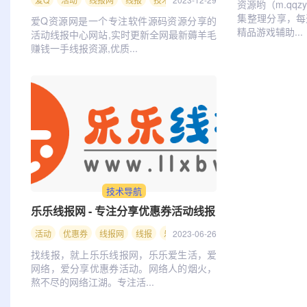
资源哟（m.qqz
集整理分享，每
爱Q资源网是一个专注软件源码资源分享的
精品游戏辅助...
活动线报中心网站,实时更新全网最新薅羊毛
赚钱一手线报资源,优质...
技术导航
乐乐线报网 - 专注分享优惠券活动线报
活动
优惠券
线报网
线报
乐乐线报网
2023-06-26
乐乐
线报屋
赚客吧
找线报，就上乐乐线报网，乐乐爱生活，爱
网络，爱分享优惠券活动。网络人的烟火，
熬不尽的网络江湖。专注活...