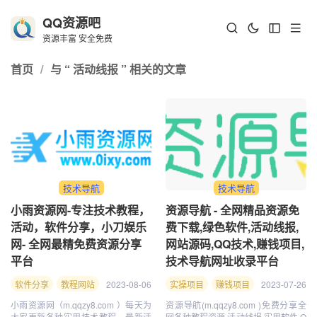
QQ资源吧
资源丰富 安全免费
首页
/
与 “ 活动线报 ” 相关的文章
技术导航
技术导航
小雨资源网-专注技术教程，
资源导航 - 全网精品资源免
活动，软件分享，小刀娱乐
费下载,绿色软件,活动线报,
网- 全网最精免费资源分享
网站源码,QQ技术,赚钱项目,
平台
技术导航网址收录平台
软件分享
教程网站
2023-08-06
小雨资源网
网赚项目
实操项目
资源分享
赚钱项目
破解软件
2023-07-26
美女福利
活动
最
小雨资源网（m.qqzy8.com ）每天为
资源导航(m.qqzy8.com )免费分享全
大家更新各种实用技术教程，最新活
网各种教程资源,活动线报,实用软件,Q