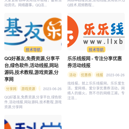
动资讯，网络趣事，QQ活...
Q技术,视频教程...
技术导航
技术导航
QQ好基友,免费资源,分享平
乐乐线报网 - 专注分享优惠
台,绿色软件,活动线报,网站
券活动线报
源码,技术教程,游戏资源,分
活动
优惠券
线报网
2023-06-26
线报
乐
享网
找线报，就上乐乐线报网，乐乐爱生
活，爱网络，爱分享优惠券活动。网
分享网
游戏资源
绿色软件
2023-06-26
分享平台
QQ好基友
免费资源
活动线
络人的烟火，熬不尽的网络江湖。专
QQ好基友,免费资源,分享平台,绿色软
注活...
件,活动线报,网站源码,技术教程,游戏
资源,分享网