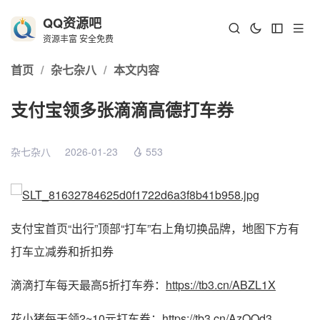
QQ资源吧
资源丰富 安全免费
首页
/
杂七杂八
/
本文内容
支付宝领多张滴滴高德打车券
杂七杂八
2026-01-23
553
支付宝首页“出行”顶部“打车”右上角切换品牌，地图下方有
打车立减券和折扣券
滴滴打车每天最高5折打车券：
https://tb3.cn/ABZL1X
花小猪每天领2~10元打车券：
https://tb3.cn/AzOQd3