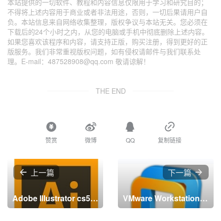
本站提供的一切软件、教程和内容信息仅限用于学习和研究目的；
不得将上述内容用于商业或者非法用途，否则，一切后果请用户自
负。本站信息来自网络收集整理，版权争议与本站无关。您必须在
下载后的24个小时之内，从您的电脑或手机中彻底删除上述内容。
如果您喜欢该程序和内容，请支持正版，购买注册，得到更好的正
版服务。我们非常重视版权问题，如有侵权请邮件与我们联系处
理。E-mail：487528908@qq.com 敬请谅解！
THE END
赞赏
微博
QQ
复制链接
上一篇
下一篇
Adobe Illustrator cs5如何使用剪切路径和剪刀工具？Adobe Illustrator cs5使用剪切路径和剪刀工具的方法
VMware Workstation怎么加密虚拟机？VMware Workstation加密虚拟机的方法