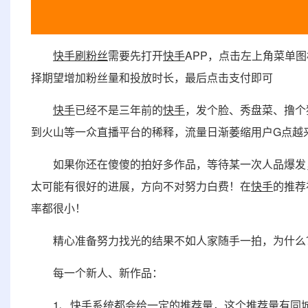
快手
刷粉丝
需要先打开
快手
APP，点击左上角菜单
择期望增加粉丝量和投放时长，最后点击支付即可
快手
已经不是三年前的
快手
，发个脸、秀盘菜、撸个
到火山等一众直播平台的稀释，流量日渐萎缩用户G点越
如果你还在傻傻的拍好多作品，等待某一次人品爆发，
太可能有很好的进展，方向不对努力白费！在
快手
的推荐
率都很小！
精心准备努力找光的结果不如人家随手一拍，为什么
每一个新人、新作品：
1、
快手
系统都会给一定的推荐量，这个推荐量有同